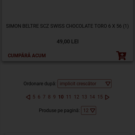
SIMON BELTRE SCZ SWISS CHOCOLATE TORO 6 X 56 (1)
49,00 LEI
CUMPĂRĂ ACUM
Ordonare după:
5
6
7
8
9
10
11
12
13
14
15
Produse pe pagină: