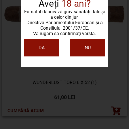
Aveți
18 ani?
Fumatul dăunează grav sănătății tale și
a celor din jur.
Directiva Parlamentului European și a
Consiliului 2001/37/CE.
Vă rugăm să confirmați vârsta.
DA
NU
WUNDERLUST TORO 6 X 52 (1)
61,00 LEI
CUMPĂRĂ ACUM