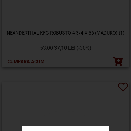
NEANDERTHAL KFG ROBUSTO 4 3/4 X 56 (MADURO) (1)
53,00
37,10 LEI
(-30%)
CUMPĂRĂ ACUM