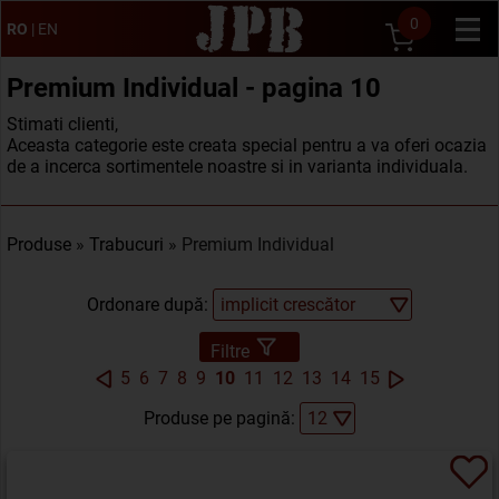
0
RO
|
EN
Premium Individual - pagina 10
Stimati clienti,
Aceasta categorie este creata special pentru a va oferi ocazia
de a incerca sortimentele noastre si in varianta individuala.
Produse
»
Trabucuri
» Premium Individual
Ordonare după:
Filtre
5
6
7
8
9
10
11
12
13
14
15
Produse pe pagină: