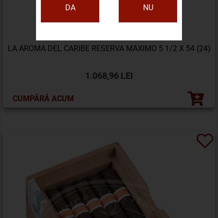
DA
NU
LA AROMA DEL CARIBE RESERVA MAXIMO 5 1/2 X 54 (24)
1.068,96 LEI
CUMPĂRĂ ACUM