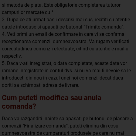
si metoda de plata. Este obligatorie completarea tuturor
campurilor marcate cu *.
3. Dupa ce ati urmat pasii descrisi mai sus, recititi cu atentie
datele introduse si apasati pe butonul “Trimite comanda”.
4. Veti primi un email de confirmare in care vi se confirma
receptionarea comenzii dumneavoastra. Va rugam verificati
corectitudinea comenzii efectuate, citind cu atentie e-mail-ul
respectiv.
5. Daca v-ati inregistrat, o data completate, aceste date vor
ramane inregistrate in contul dvs. si nu va mai fi nevoie sa le
introduceti din nou in cazul unei noi comenzi, decat daca
doriti sa schimbati adresa de livrare.
Cum puteti modifica sau anula
comanda?
Daca va razganditi inainte sa apasati pe butonul de plasare a
comenzii "Finalizare comanda", puteti elimina din cosul
dumneavoastra de cumparaturi produsele pe care nu mai