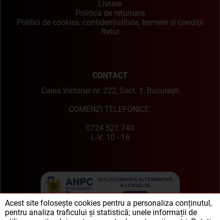
Livrare
Politica de returnare
Politici de cookies, confidențialitate, termeni și condiții
Retur
CONTACT
Calea Victoriei nr. 222, Sect. 1, București
COMENZI TELEFONICE:
0724 521 740
L-V: 10 - 16
Acest site folosește cookies pentru a personaliza conținutul,
pentru analiza traficului și statistică; unele informații de