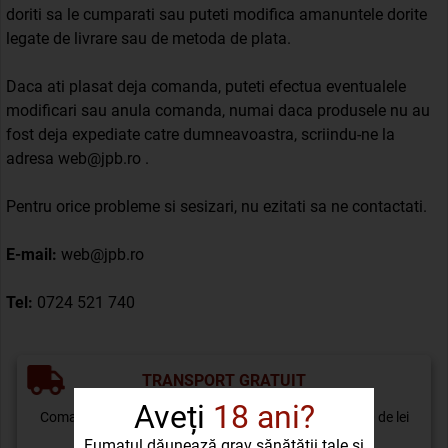
doriti sa le cumparati sau puteti modifica amanuntele dorite
legate de livrare sau de metoda de plata.
Daca ati plasat deja comanda, puteti efectua eventualele
modificari sau anula comanda, numai daca produsele nu au
fost deja expediate catre dumneavoastra, scriindu-ne la
adresa web@jpb.ro .
Pentru orice probleme si sesizari, nu ezitati sa ne contactati.
E-mail:
web@jpb.ro
Tel:
0724 521 740
TRANSPORT GRATUIT
Aveți
18 ani?
Comanda minimă pentru transport gratuit este de 200 de lei
Fumatul dăunează grav sănătății tale și