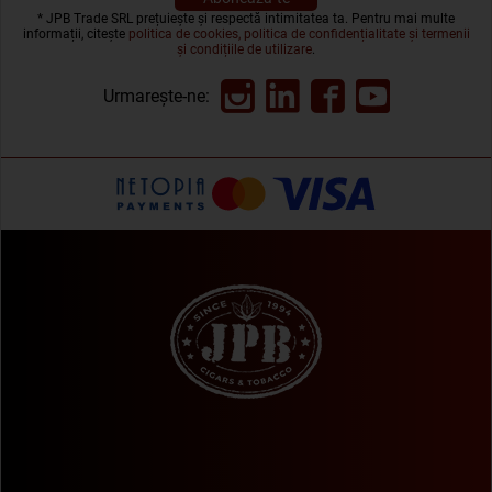
* JPB Trade SRL prețuiește și respectă intimitatea ta. Pentru mai multe
informații, citește
politica de cookies, politica de confidențialitate și termenii
și condițiile de utilizare
.
Urmarește-ne: