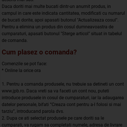
Daca doriti mai multe bucati dintr-un anumit produs, in
campul in care este indicata cantitatea, modificati cu numarul
de bucati dorite, apoi apasati butonul "Actualizeaza cosul".
Pentru a elimina un produs din cosul dumneavoastra de
cumparaturi, apasati butonul "Sterge articol" situat in tabelul
de comanda.
Cum plasez o comanda?
Comenzile se pot face:
* Online la orice ora
1. Pentru a comanda produsele, nu trebuie sa detineti un cont
www.jpb.ro. Daca vreti sa va faceti un cont nou, puteti
introduce produsele in cosul de cumparaturi, iar la adaugarea
datelor personale, bifati “Creaza cont pentru a-l folosi si mai
tarziu”, introducand parola dvs.
2. Dupa ce ati selectat produsele pe care doriti sa le
cumparati, va rugam sa completati numele, adresa de livrare