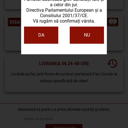
a celor din jur.
Directiva Parlamentului European și a
Consiliului 2001/37/CE.
Vă rugăm să confirmați vârsta.
PLATA CU CARDUL
Plata se poate face cu cardul și
DA
NU
prin transfer bancar
LIVRAREA IN 24-48 ORE
Livrările se fac prin firma de curierat parteneră Fan Courier la
adresa specificată de client
Abonează-te pentru a primi ultimele noutăți și oferte.