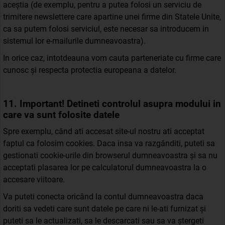
aceștia (de exemplu, pentru a putea folosi un serviciu de
trimitere newslettere care apartine unei firme din Statele Unite,
ca sa putem folosi serviciul, este necesar sa introducem in
sistemul lor e-mailurile dumneavoastra).
In orice caz, intotdeauna vom cauta parteneriate cu firme care
cunosc și respecta protectia europeana a datelor.
11. Important! Detineti controlul asupra modului in
care va sunt folosite datele
Spre exemplu, când ati accesat site-ul nostru ati acceptat
faptul ca folosim cookies. Daca insa va razgânditi, puteti sa
gestionati cookie-urile din browserul dumneavoastra și sa nu
acceptati plasarea lor pe calculatorul dumneavoastra la o
accesare viitoare.
Va puteti conecta oricând la contul dumneavoastra daca
doriti sa vedeti care sunt datele pe care ni le-ati furnizat și
puteti sa le actualizati, sa le descarcati sau sa va ștergeti