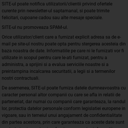
SITE-ul poate notifica utilizatorii/clientii privind ofertele
curente prin newsletter-ul saptamanal, si poate trimite
felicitari, cupoane cadou sau alte mesaje speciale.
SITE-ul nu promoveaza SPAM-ul.
Orice utilizator/client care a furnizat explicit adresa sa de e-
mail pe site-ul nostru poate opta pentru stergerea acesteia din
baza noastra de date. Informatiile pe care ni le furnizati vor fi
utilizate in scopul pentru care le-ati furnizat, pentru a
administra, a sprijini si a evalua serviciile noastre si a
preintampina incalcarea securitatii, a legii si a termenilor
nostri contractuali.
De asemenea, SITE-ul poate furniza datele dumneavoastra cu
caracter personal altor companii cu care se afla in relatii de
parteneriat, dar numai cu companii care garanteaza, la randul
lor, protectia datelor personale conform legislatiei europene in
vigoare, sau in temeiul unui angajament de confidentialitate
din partea acestora, prin care garanteaza ca aceste date sunt