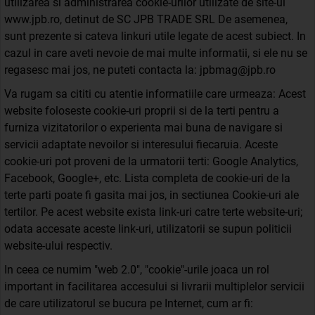
utilizarea si administrarea cookie-urilor utilizate de site-ul
www.jpb.ro, detinut de SC JPB TRADE SRL De asemenea,
sunt prezente si cateva linkuri utile legate de acest subiect. In
cazul in care aveti nevoie de mai multe informatii, si ele nu se
regasesc mai jos, ne puteti contacta la: jpbmag@jpb.ro
Va rugam sa cititi cu atentie informatiile care urmeaza: Acest
website foloseste cookie-uri proprii si de la terti pentru a
furniza vizitatorilor o experienta mai buna de navigare si
servicii adaptate nevoilor si interesului fiecaruia. Aceste
cookie-uri pot proveni de la urmatorii terti: Google Analytics,
Facebook, Google+, etc. Lista completa de cookie-uri de la
terte parti poate fi gasita mai jos, in sectiunea Cookie-uri ale
tertilor. Pe acest website exista link-uri catre terte website-uri;
odata accesate aceste link-uri, utilizatorii se supun politicii
website-ului respectiv.
In ceea ce numim "web 2.0", "cookie"-urile joaca un rol
important in facilitarea accesului si livrarii multiplelor servicii
de care utilizatorul se bucura pe Internet, cum ar fi: