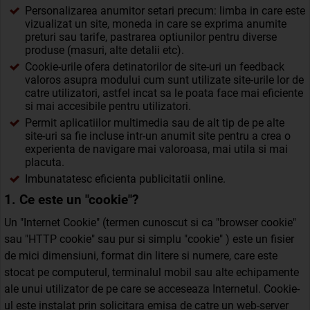
Personalizarea anumitor setari precum: limba in care este
vizualizat un site, moneda in care se exprima anumite
preturi sau tarife, pastrarea optiunilor pentru diverse
produse (masuri, alte detalii etc).
Cookie-urile ofera detinatorilor de site-uri un feedback
valoros asupra modului cum sunt utilizate site-urile lor de
catre utilizatori, astfel incat sa le poata face mai eficiente
si mai accesibile pentru utilizatori.
Permit aplicatiilor multimedia sau de alt tip de pe alte
site-uri sa fie incluse intr-un anumit site pentru a crea o
experienta de navigare mai valoroasa, mai utila si mai
placuta.
Imbunatatesc eficienta publicitatii online.
1. Ce este un "cookie"?
Un "Internet Cookie" (termen cunoscut si ca "browser cookie"
sau "HTTP cookie" sau pur si simplu "cookie" ) este un fisier
de mici dimensiuni, format din litere si numere, care este
stocat pe computerul, terminalul mobil sau alte echipamente
ale unui utilizator de pe care se acceseaza Internetul. Cookie-
ul este instalat prin solicitara emisa de catre un web-server