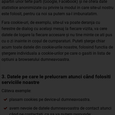
apartin unor terte parti (Google, Facebook) și ne ofera date
statistice anonimizate cu privire la modul in care site-ul nostru
este folosit, pentru ca noi sa putem sa-l imbunatatim.
Fara cookie-uri, de exemplu, site-ul va poate deranja cu
ferestre de dialog cu același mesaj la fiecare vizita, va cere
datele de logare la fiecare accesare și nu tine minte ce ati pus
cu o zi inainte in coșul de cumparaturi. Puteti șterge chiar
acum toate datele din cookie-urile noastre, folosind functia de
ștergere individuala a cookie-urilor pe care o gasiti in lista de
optiuni a browserului dumneavoastra.
3. Datele pe care le prelucram atunci când folositi
serviciile noastre
Câteva exemple:
plasam cookies pe device-ul dumneavoastra.
avem nevoie de datele dumneavoastra de contact atunci
când ne contactati, ca sa va putem raspunde;