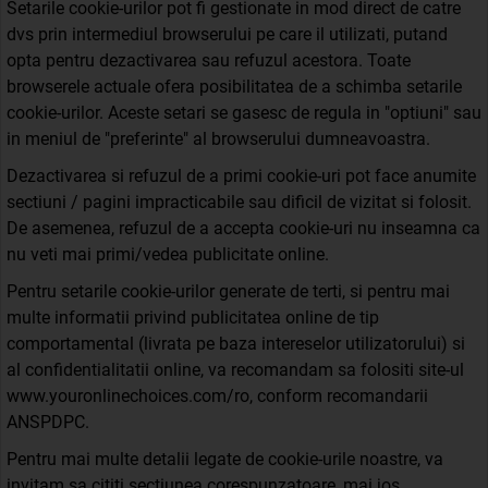
Setarile cookie-urilor pot fi gestionate in mod direct de catre
dvs prin intermediul browserului pe care il utilizati, putand
opta pentru dezactivarea sau refuzul acestora. Toate
browserele actuale ofera posibilitatea de a schimba setarile
cookie-urilor. Aceste setari se gasesc de regula in "optiuni" sau
in meniul de "preferinte" al browserului dumneavoastra.
Dezactivarea si refuzul de a primi cookie-uri pot face anumite
sectiuni / pagini impracticabile sau dificil de vizitat si folosit.
De asemenea, refuzul de a accepta cookie-uri nu inseamna ca
nu veti mai primi/vedea publicitate online.
Pentru setarile cookie-urilor generate de terti, si pentru mai
multe informatii privind publicitatea online de tip
comportamental (livrata pe baza intereselor utilizatorului) si
al confidentialitatii online, va recomandam sa folositi site-ul
www.youronlinechoices.com/ro, conform recomandarii
ANSPDPC.
Pentru mai multe detalii legate de cookie-urile noastre, va
invitam sa cititi sectiunea corespunzatoare, mai jos.