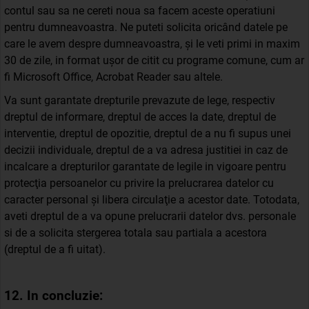
contul sau sa ne cereti noua sa facem aceste operatiuni
pentru dumneavoastra. Ne puteti solicita oricând datele pe
care le avem despre dumneavoastra, și le veti primi in maxim
30 de zile, in format ușor de citit cu programe comune, cum ar
fi Microsoft Office, Acrobat Reader sau altele.
Va sunt garantate drepturile prevazute de lege, respectiv
dreptul de informare, dreptul de acces la date, dreptul de
interventie, dreptul de opozitie, dreptul de a nu fi supus unei
decizii individuale, dreptul de a va adresa justitiei in caz de
incalcare a drepturilor garantate de legile in vigoare pentru
protecţia persoanelor cu privire la prelucrarea datelor cu
caracter personal şi libera circulaţie a acestor date. Totodata,
aveti dreptul de a va opune prelucrarii datelor dvs. personale
si de a solicita stergerea totala sau partiala a acestora
(dreptul de a fi uitat).
12. In concluzie: