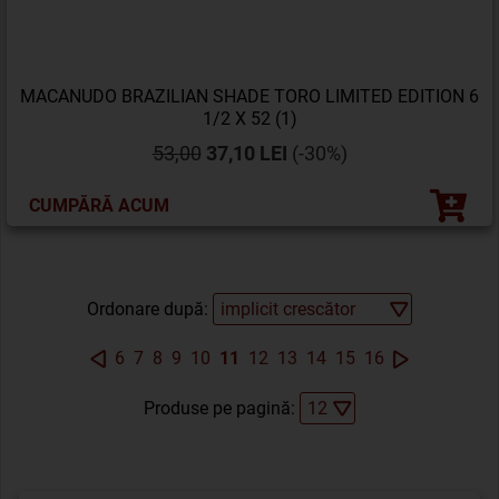
MACANUDO BRAZILIAN SHADE TORO LIMITED EDITION 6
1/2 X 52 (1)
53,00
37,10 LEI
(-30%)
CUMPĂRĂ ACUM
Ordonare după:
6
7
8
9
10
11
12
13
14
15
16
Produse pe pagină: