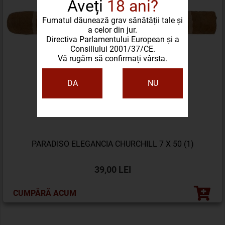
Aveți
18 ani?
Fumatul dăunează grav sănătății tale și
a celor din jur.
Directiva Parlamentului European și a
Consiliului 2001/37/CE.
Vă rugăm să confirmați vârsta.
DA
NU
PARADISO ELEGANCIA CHURCHILL 7 X 50 (1)
39,00 LEI
CUMPĂRĂ ACUM