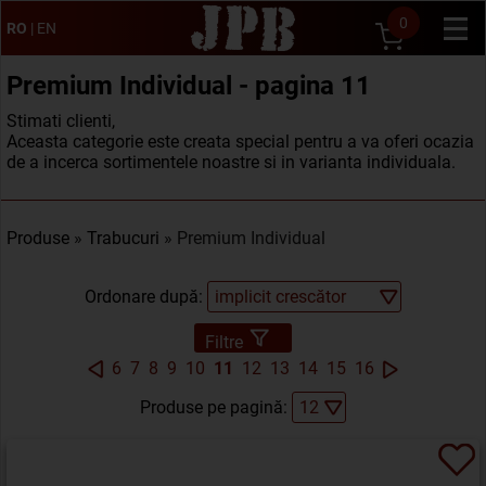
0
RO
|
EN
Premium Individual - pagina 11
Stimati clienti,
Aceasta categorie este creata special pentru a va oferi ocazia
de a incerca sortimentele noastre si in varianta individuala.
Produse
»
Trabucuri
» Premium Individual
Ordonare după:
Filtre
6
7
8
9
10
11
12
13
14
15
16
Produse pe pagină: