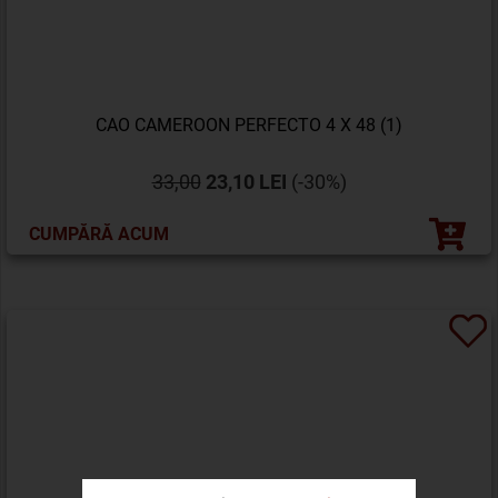
CAO CAMEROON PERFECTO 4 X 48 (1)
33,00
23,10 LEI
(-30%)
CUMPĂRĂ ACUM