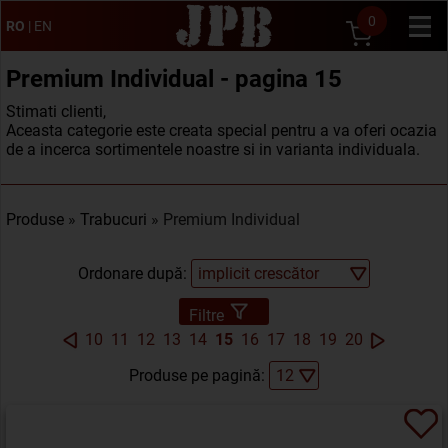
0
RO
|
EN
Premium Individual - pagina 15
Stimati clienti,
Aceasta categorie este creata special pentru a va oferi ocazia
de a incerca sortimentele noastre si in varianta individuala.
Produse
»
Trabucuri
» Premium Individual
Ordonare după:
Filtre
10
11
12
13
14
15
16
17
18
19
20
Produse pe pagină: