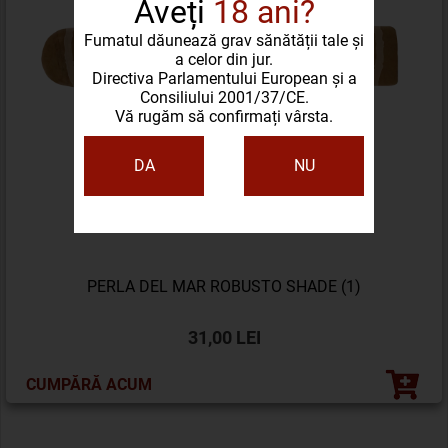
Aveți
18 ani?
Fumatul dăunează grav sănătății tale și
a celor din jur.
Directiva Parlamentului European și a
Consiliului 2001/37/CE.
Vă rugăm să confirmați vârsta.
DA
NU
PERLA DEL MAR ROBUSTO SHADE (1)
31,00 LEI
CUMPĂRĂ ACUM