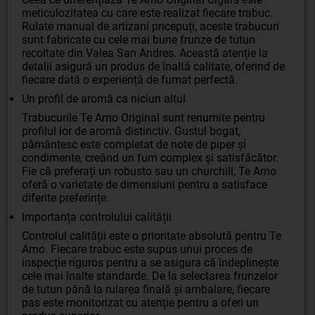
meticulozitatea cu care este realizat fiecare trabuc.
Rulate manual de artizani pricepuți, aceste trabucuri
sunt fabricate cu cele mai bune frunze de tutun
recoltate din Valea San Andres. Această atenție la
detalii asigură un produs de înaltă calitate, oferind de
fiecare dată o experiență de fumat perfectă.
Un profil de aromă ca niciun altul
Trabucurile Te Amo Original sunt renumite pentru
profilul lor de aromă distinctiv. Gustul bogat,
pământesc este completat de note de piper și
condimente, creând un fum complex și satisfăcător.
Fie că preferați un robusto sau un churchill, Te Amo
oferă o varietate de dimensiuni pentru a satisface
diferite preferințe.
Importanța controlului calității
Controlul calității este o prioritate absolută pentru Te
Amo. Fiecare trabuc este supus unui proces de
inspecție riguros pentru a se asigura că îndeplinește
cele mai înalte standarde. De la selectarea frunzelor
de tutun până la rularea finală și ambalare, fiecare
pas este monitorizat cu atenție pentru a oferi un