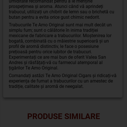
umiditate recomandat pentru a le menține
prospețimea și aroma. Atunci când vă aprindeți
trabucul, utilizați un chibrit de lemn sau o brichetă cu
butan pentru a evita orice gust chimic nedorit.
Trabucurile Te Amo Original sunt mai mult decât un
simplu fum; sunt o călătorie în inima tradiției
mexicane de fabricare a trabucurilor. Moștenirea lor
bogată, combinată cu o măiestrie superioară și un
profil de aromă distinctiv, le face o posesiune
prețioasă pentru orice iubitor de trabucuri.
Experimentați ce are mai bun de oferit Valea San
Andres și răsfățați-vă cu farmecul atemporal al
țigărilor Te Amo Original.
Comandați astăzi Te Amo Original Cigars și ridicați-vă
experiența de fumat a trabucurilor cu un amestec de
tradiție, calitate și aromă de neegalat.
PRODUSE SIMILARE