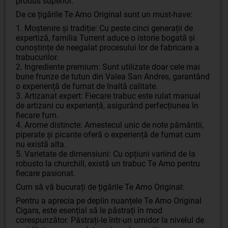
produs superior.
De ce țigările Te Amo Original sunt un must-have:
1. Moștenire și tradiție: Cu peste cinci generații de
expertiză, familia Turrent aduce o istorie bogată și
cunoștințe de neegalat procesului lor de fabricare a
trabucurilor.
2. Ingrediente premium: Sunt utilizate doar cele mai
bune frunze de tutun din Valea San Andres, garantând
o experiență de fumat de înaltă calitate.
3. Artizanat expert: Fiecare trabuc este rulat manual
de artizani cu experiență, asigurând perfecțiunea în
fiecare fum.
4. Arome distincte: Amestecul unic de note pământii,
piperate și picante oferă o experiență de fumat cum
nu există alta.
5. Varietate de dimensiuni: Cu opțiuni variind de la
robusto la churchill, există un trabuc Te Amo pentru
fiecare pasionat.
Cum să vă bucurați de țigările Te Amo Original:
Pentru a aprecia pe deplin nuanțele Te Amo Original
Cigars, este esențial să le păstrați în mod
corespunzător. Păstrați-le într-un umidor la nivelul de