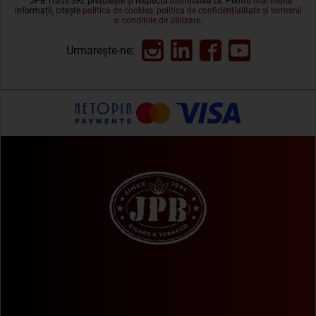
* JPB Trade SRL prețuiește și respectă intimitatea ta. Pentru mai multe
informații, citește
politica de cookies, politica de confidențialitate și termenii
și condițiile de utilizare
.
Urmarește-ne: