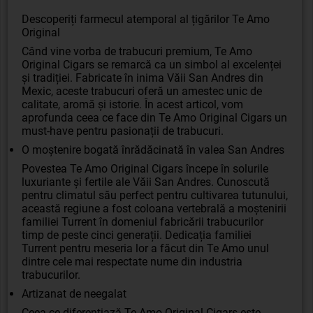
Descoperiți farmecul atemporal al țigărilor Te Amo
Original
Când vine vorba de trabucuri premium, Te Amo
Original Cigars se remarcă ca un simbol al excelenței
și tradiției. Fabricate în inima Văii San Andres din
Mexic, aceste trabucuri oferă un amestec unic de
calitate, aromă și istorie. În acest articol, vom
aprofunda ceea ce face din Te Amo Original Cigars un
must-have pentru pasionații de trabucuri.
O moștenire bogată înrădăcinată în valea San Andres
Povestea Te Amo Original Cigars începe în solurile
luxuriante și fertile ale Văii San Andres. Cunoscută
pentru climatul său perfect pentru cultivarea tutunului,
această regiune a fost coloana vertebrală a moștenirii
familiei Turrent în domeniul fabricării trabucurilor
timp de peste cinci generații. Dedicația familiei
Turrent pentru meseria lor a făcut din Te Amo unul
dintre cele mai respectate nume din industria
trabucurilor.
Artizanat de neegalat
Ceea ce diferențiază Te Amo Original Cigars este