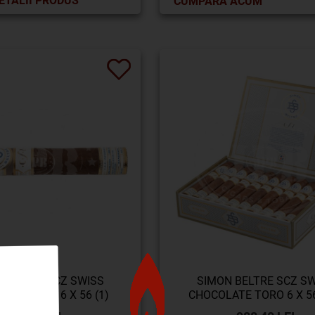
ETALII PRODUS
CUMPĂRĂ ACUM
 BELTRE SCZ SWISS
SIMON BELTRE SCZ SW
ATE TORO 6 X 56 (1)
CHOCOLATE TORO 6 X 56