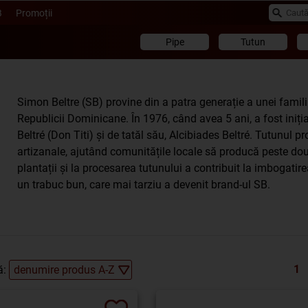
B
Promoții
Pipe
Tutun
Simon Beltre (SB) provine din a patra generație a unei famili
Republicii Dominicane. În 1976, când avea 5 ani, a fost iniți
Beltré (Don Titi) și de tatăl său, Alcibiades Beltré. Tutunul p
artizanale, ajutând comunitățile locale să producă peste do
plantații și la procesarea tutunului a contribuit la imbogatir
un trabuc bun, care mai tarziu a devenit brand-ul SB.
1
ă: