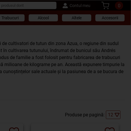
0
Contul meu
Trabucuri
Alcool
Altele
Accesorii
i de cultivatori de tutun din zona Azua, o regiune din sudul
at în cultivarea tutunului, îndrumat de bunicul său Andrés
rodus de familie a fost folosit pentru fabricarea de trabucuri
uă milioane de kilograme pe an. Această expunere timpurie la
ea cunoștințelor sale actuale și la pasiunea de a se bucura de
Produse pe pagină: