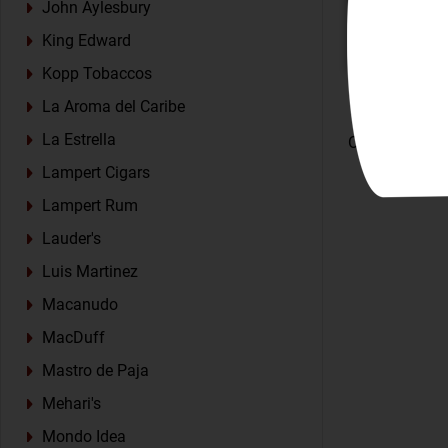
John Aylesbury
King Edward
CUMPĂRĂ
Kopp Tobaccos
La Aroma del Caribe
La Estrella
Ordonare dup
Lampert Cigars
Lampert Rum
Lauder's
Luis Martinez
Macanudo
MacDuff
Mastro de Paja
Mehari's
Mondo Idea