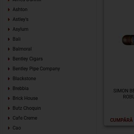
Ashton
Astley's
Asylum
Bali
Balmoral
Bentley Cigars
Bentley Pipe Company
Blackstone
Brebbia
SIMON B
ROBU
Brick House
Butz Choquin
Cafe Creme
CUMPĂRĂ
Cao