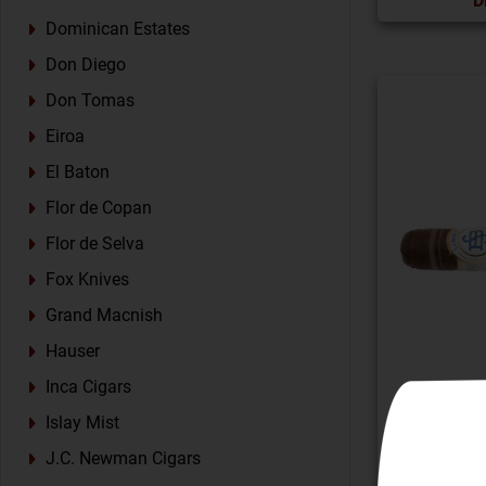
D
Dominican Estates
Don Diego
Don Tomas
Eiroa
El Baton
Flor de Copan
Flor de Selva
Fox Knives
Grand Macnish
Hauser
Inca Cigars
Islay Mist
SIMON
CHOCOL
J.C. Newman Cigars