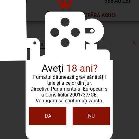
49,00 LEI
988,40 LEI
 ACUM
CUMPĂRĂ ACUM
1
ă:
Aveți
18 ani?
Fumatul dăunează grav sănătății
tale și a celor din jur.
Directiva Parlamentului European și
a Consiliului 2001/37/CE.
Vă rugăm să confirmați vârsta.
DA
NU