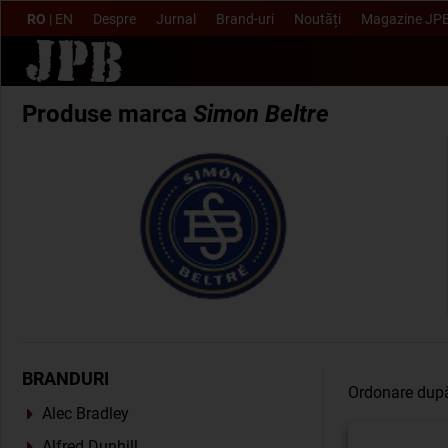
RO
|
EN
Despre
Jurnal
Brand-uri
Noutăți
Magazine JP
Produse marca
Simon Beltre
BRANDURI
Ordonare dup
Alec Bradley
Alfred Dunhill