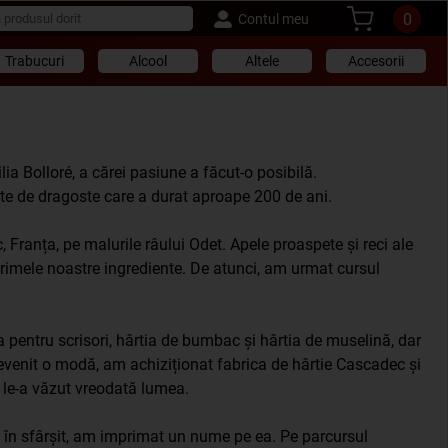
0
Contul meu
Trabucuri
Alcool
Altele
Accesorii
ia Bolloré, a cărei pasiune a făcut-o posibilă.
te de dragoste care a durat aproape 200 de ani.
 Franța, pe malurile râului Odet. Apele proaspete și reci ale
rimele noastre ingrediente. De atunci, am urmat cursul
 pentru scrisori, hârtia de bumbac și hârtia de muselină, dar
evenit o modă, am achiziționat fabrica de hârtie Cascadec și
 le-a văzut vreodată lumea.
în sfârșit, am imprimat un nume pe ea. Pe parcursul