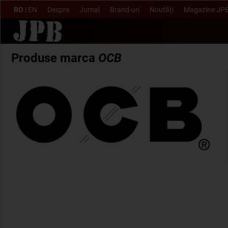
RO
|
EN
Despre
Jurnal
Brand-uri
Noutăți
Magazine JP
Produse marca
OCB