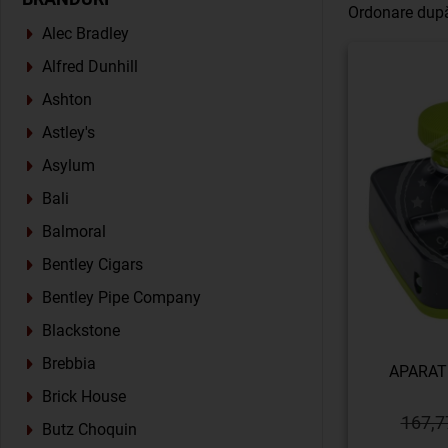
Ordonare dup
Alec Bradley
Alfred Dunhill
Ashton
Astley's
Asylum
Bali
Balmoral
Bentley Cigars
Bentley Pipe Company
Blackstone
Brebbia
APARAT
Brick House
167,7
Butz Choquin