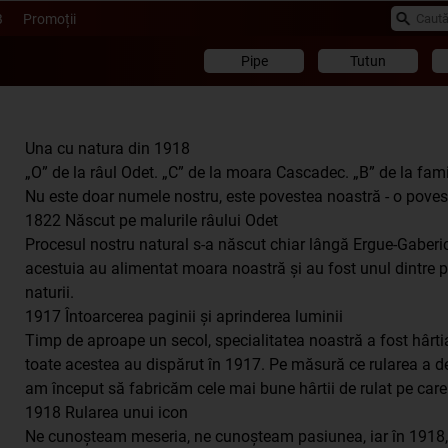
B
Promoții
Pipe
Tutun
Una cu natura din 1918
„O” de la râul Odet. „C” de la moara Cascadec. „B” de la famil
Nu este doar numele nostru, este povestea noastră - o poves
1822 Născut pe malurile râului Odet
Procesul nostru natural s-a născut chiar lângă Ergue-Gaberic,
acestuia au alimentat moara noastră și au fost unul dintre p
naturii.
1917 Întoarcerea paginii și aprinderea luminii
Timp de aproape un secol, specialitatea noastră a fost hârtia
toate acestea au dispărut în 1917. Pe măsură ce rularea a d
am început să fabricăm cele mai bune hârtii de rulat pe care
1918 Rularea unui icon
Ne cunoșteam meseria, ne cunoșteam pasiunea, iar în 1918, 