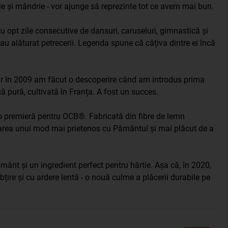
orie și mândrie - vor ajunge să reprezinte tot ce avem mai bun.
cu opt zile consecutive de dansuri, caruseluri, gimnastică și
 alăturat petrecerii. Legenda spune că câțiva dintre ei încă
 dar în 2009 am făcut o descoperire când am introdus prima
ă pură, cultivată în Franța. A fost un succes.
t o premieră pentru OCB®. Fabricată din fibre de lemn
hiparea unui mod mai prietenos cu Pământul și mai plăcut de a
ânt și un ingredient perfect pentru hârtie. Așa că, în 2020,
țire și cu ardere lentă - o nouă culme a plăcerii durabile pe