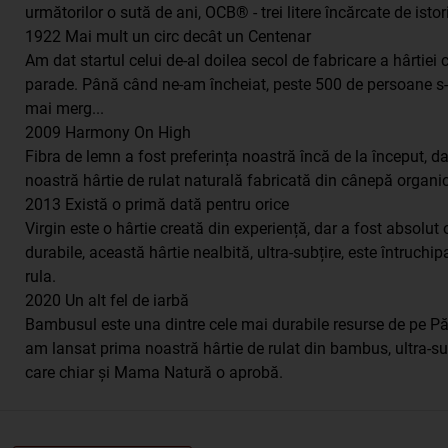
următorilor o sută de ani, OCB® - trei litere încărcate de ist
1922 Mai mult un circ decât un Centenar
Am dat startul celui de-al doilea secol de fabricare a hârtiei 
parade. Până când ne-am încheiat, peste 500 de persoane s-au
mai merg...
2009 Harmony On High
Fibra de lemn a fost preferința noastră încă de la început,
noastră hârtie de rulat naturală fabricată din cânepă organic
2013 Există o primă dată pentru orice
Virgin este o hârtie creată din experiență, dar a fost absolu
durabile, această hârtie nealbită, ultra-subțire, este întruc
rula.
2020 Un alt fel de iarbă
Bambusul este una dintre cele mai durabile resurse de pe Păm
am lansat prima noastră hârtie de rulat din bambus, ultra-sub
care chiar și Mama Natură o aprobă.