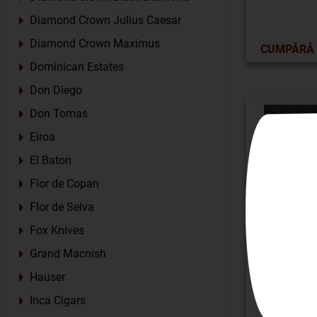
Diamond Crown Julius Caesar
Diamond Crown Maximus
CUMPĂRĂ
Dominican Estates
Don Diego
Don Tomas
Eiroa
El Baton
Flor de Copan
Flor de Selva
Fox Knives
Grand Macnish
Hauser
Inca Cigars