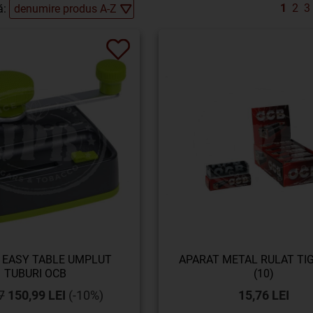
1
2
3
ă:
 EASY TABLE UMPLUT
APARAT METAL RULAT TI
TUBURI OCB
(10)
7
150,99 LEI
(-10%)
15,76 LEI