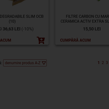
ODEGRADABILE SLIM OCB
FILTRE CARBON CU MAR
(10)
CERAMICA ACTIV EXTRA SLI
27 (20)
0
36,63 LEI
(-10%)
15,50 LEI
 ACUM
CUMPĂRĂ ACUM
1
2
3
ă: