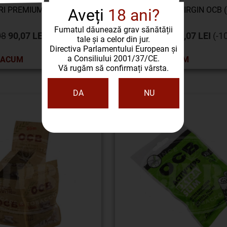
I PREMIUM OCB (3)
CONURI VIRGIN OCB (
Aveți
18 ani?
Fumatul dăunează grav sănătății
08
90,07 LEI
(-10%)
100,08
90,07 LEI
(-1
tale și a celor din jur.
Directiva Parlamentului European și
a Consiliului 2001/37/CE.
 ACUM
CUMPĂRĂ ACUM
Vă rugăm să confirmați vârsta.
DA
NU