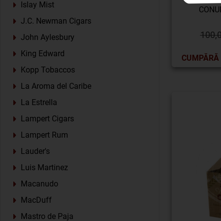
Islay Mist
CONUR
J.C. Newman Cigars
100,
John Aylesbury
King Edward
CUMPĂRĂ
Kopp Tobaccos
La Aroma del Caribe
La Estrella
Lampert Cigars
Lampert Rum
Lauder's
Luis Martinez
Macanudo
MacDuff
Mastro de Paja