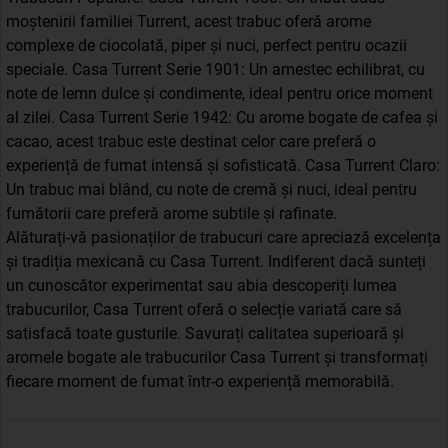
moștenirii familiei Turrent, acest trabuc oferă arome
complexe de ciocolată, piper și nuci, perfect pentru ocazii
speciale. Casa Turrent Serie 1901: Un amestec echilibrat, cu
note de lemn dulce și condimente, ideal pentru orice moment
al zilei. Casa Turrent Serie 1942: Cu arome bogate de cafea și
cacao, acest trabuc este destinat celor care preferă o
experiență de fumat intensă și sofisticată. Casa Turrent Claro:
Un trabuc mai blând, cu note de cremă și nuci, ideal pentru
fumătorii care preferă arome subtile și rafinate.
Alăturați-vă pasionaților de trabucuri care apreciază excelența
și tradiția mexicană cu Casa Turrent. Indiferent dacă sunteți
un cunoscător experimentat sau abia descoperiți lumea
trabucurilor, Casa Turrent oferă o selecție variată care să
satisfacă toate gusturile. Savurați calitatea superioară și
aromele bogate ale trabucurilor Casa Turrent și transformați
fiecare moment de fumat într-o experiență memorabilă.