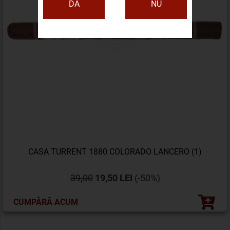
DA
NU
CASA TURRENT 1880 COLORADO LANCERO (1)
39,00
19,50 LEI
(-50%)
CUMPĂRĂ ACUM