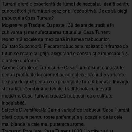
Turrent oferă o experiență de fumat de neegalat, ideală pentru
cunoscători și fumători ocazionali deopotrivă. De ce să alegi
trabucurile Casa Turrent?
Moștenire și Tradiție: Cu peste 130 de ani de tradiție în
cultivarea și manufacturarea tutunului, Casa Turrent
reprezintă excelența mexicană în lumea trabucurilor.
Calitate Superioară: Fiecare trabuc este realizat din frunze de
tutun selectate cu grijă, asigurând o construcție impecabilă și
o ardere uniformă.
Arome Complexe: Trabucurile Casa Turrent sunt cunoscute
pentru profilurile lor aromatice complexe, oferind o varietate
de note de gust pentru o experiență de fumat bogată. Inovație
și Tradiție: Combinând tehnici tradiționale cu inovații
moderne, Casa Turrent creează trabucuri de o calitate
inegalabilă.
Selecție Diversificată: Gama variată de trabucuri Casa Turrent
oferă opțiuni pentru toate preferințele și ocaziile, de la cele
mai blânde la cele mai puternice arome.
Trabucuri Populare: Casa Turrent 1880: Un tribut adus