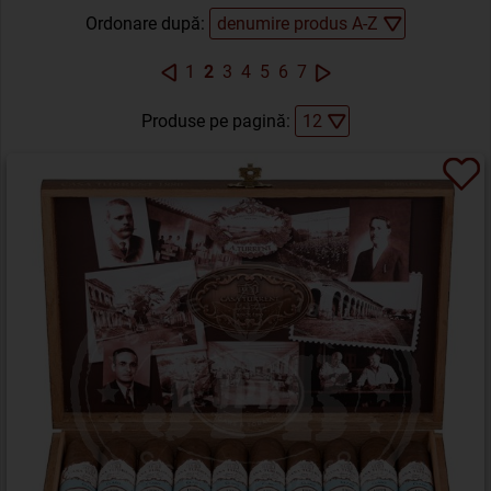
Ordonare după:
1
2
3
4
5
6
7
Produse pe pagină: