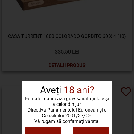
CASA TURRENT 1880 COLORADO GORDITO 60 X 4 (10)
335,50 LEI
DETALII PRODUS
Aveți
18 ani?
Fumatul dăunează grav sănătății tale și
a celor din jur.
Directiva Parlamentului European și a
Consiliului 2001/37/CE.
Vă rugăm să confirmați vârsta.