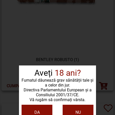
BENTLEY ROBUSTO (1)
Aveți
18 ani?
63,00
50,40 LEI
(-20%)
Fumatul dăunează grav sănătății tale și
a celor din jur.
CUMPĂRĂ ACUM
Directiva Parlamentului European și a
Consiliului 2001/37/CE.
Vă rugăm să confirmați vârsta.
DA
NU