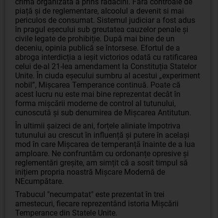
crima organizată a prins rădăcini. Fără controale de
piață și de reglementare, alcoolul a devenit si mai
periculos de consumat. Sistemul judiciar a fost adus
în pragul eșecului sub greutatea cauzelor penale și
civile legate de prohibiție. După mai bine de un
deceniu, opinia publică se întorsese. Efortul de a
abroga interdicția a ieșit victorios odată cu ratificarea
celui de-al 21-lea amendament la Constituția Statelor
Unite. În ciuda eșecului sumbru al acestui „experiment
nobil”, Mișcarea Temperance continuă. Poate că
acest lucru nu este mai bine reprezentat decât în ​​
forma mișcării moderne de control al tutunului,
cunoscută și sub denumirea de Mișcarea Antitutun.
În ultimii șaizeci de ani, forțele aliniate împotriva
tutunului au crescut în influență și putere în același
mod în care Mișcarea de temperanță înainte de a lua
amploare. Ne confruntăm cu ordonanțe opresive și
reglementări greșite, am simțit că a sosit timpul să
inițiem propria noastră Mișcare Modernă de
NEcumpătare.
Trabucul "necumpatat" este prezentat în trei
amestecuri, fiecare reprezentând istoria Mișcării
Temperance din Statele Unite.