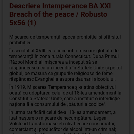
Descriere Intemperance BA XXI
Breach of the peace / Robusto
5x56 (1)
Mișcarea de temperanță, epoca prohibiției și sfârșitul
prohibiției
În secolul al XVIII-lea a început o mișcare globală de
temperanță în zona rurala Connecticut. După Primul
Război Mondial, mișcarea a început să se
răspândească ca un incendiu în Statele Unite și pe tot
globul, pe măsură ce grupurile religioase de femei
răspândesc Evanghelia asupra daunarii alcoolului.
În 1919, Mișcarea Temperance și-a atins obiectivul
odată cu adoptarea celui de-al 18-lea amendament la
Constituția Statelor Unite, care a instituit o interdicție
națională a consumului de „băuturi alcoolice”.
În urma ratificării celui de-al 18-lea amendament, a
luat naștere o mișcare de necumpătare. Legea
Volstead transformase efectiv fiecare consumator,
comerciant și producător de alcool într-un criminal;