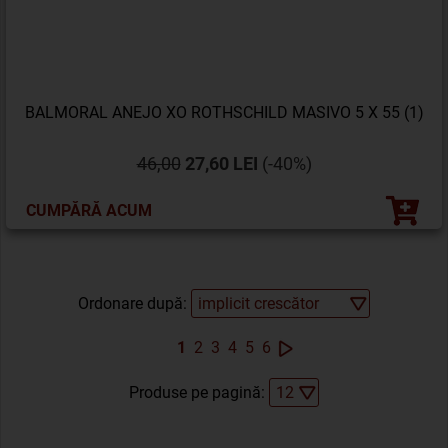
BALMORAL ANEJO XO ROTHSCHILD MASIVO 5 X 55 (1)
46,00
27,60 LEI
(-40%)
CUMPĂRĂ ACUM
Ordonare după:
1
2
3
4
5
6
Produse pe pagină: