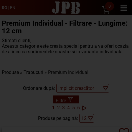
0
RO
|
EN
Premium Individual - Filtrare - Lungime:
12 cm
Stimati clienti,
Aceasta categorie este creata special pentru a va oferi ocazia
de a incerca sortimentele noastre si in varianta individuala.
Produse
»
Trabucuri
» Premium Individual
Ordonare după:
Filtre
1
2
3
4
5
6
Produse pe pagină: