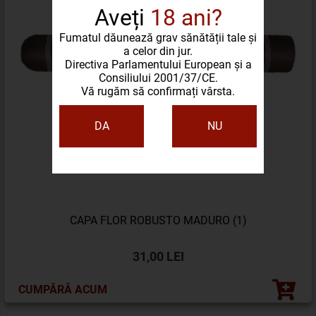
Aveți
18 ani?
Fumatul dăunează grav sănătății tale și
a celor din jur.
Directiva Parlamentului European și a
Consiliului 2001/37/CE.
Vă rugăm să confirmați vârsta.
DA
NU
CAPA FLOR ROBUSTO MADURO (1)
31,00 LEI
CUMPĂRĂ ACUM