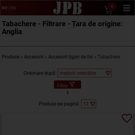
0
RO
|
EN
Tabachere - Filtrare - Țara de origine:
Anglia
Produse
»
Accesorii
»
Accesorii țigari de foi
» Tabachere
Ordonare după:
Filtre
1
Produse pe pagină: