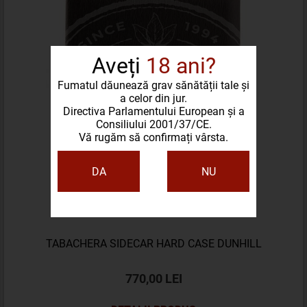
Aveți
18 ani?
Fumatul dăunează grav sănătății tale și
a celor din jur.
Directiva Parlamentului European și a
Consiliului 2001/37/CE.
Vă rugăm să confirmați vârsta.
DA
NU
TABACHERA SIDECAR HARD CASE DUNHILL
770,00 LEI