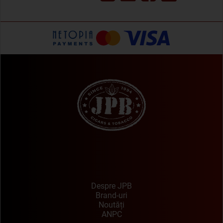
Despre JPB
Brand-uri
Noutăți
ANPC