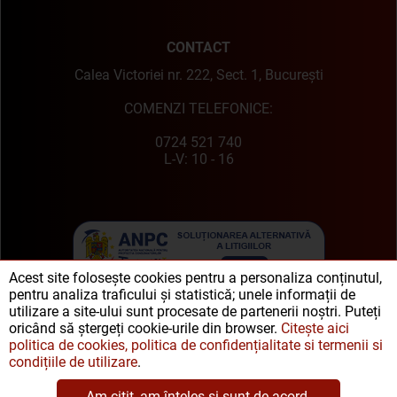
CONTACT
Calea Victoriei nr. 222, Sect. 1, București
COMENZI TELEFONICE:
0724 521 740
L-V: 10 - 16
Acest site folosește cookies pentru a personaliza conținutul,
pentru analiza traficului și statistică; unele informații de
utilizare a site-ului sunt procesate de partenerii noștri. Puteți
oricând să ștergeți cookie-urile din browser.
Citește aici
politica de cookies, politica de confidențialitate si termenii si
condițiile de utilizare
.
Am citit, am înțeles și sunt de acord.