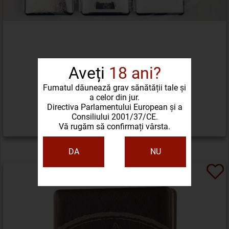
Aveți
18 ani?
TABACHERA CU ELASTIC HAUSER
Fumatul dăunează grav sănătății tale și
a celor din jur.
34,00 LEI
Directiva Parlamentului European și a
Consiliului 2001/37/CE.
Vă rugăm să confirmați vârsta.
DETALII PRODUS
DA
NU