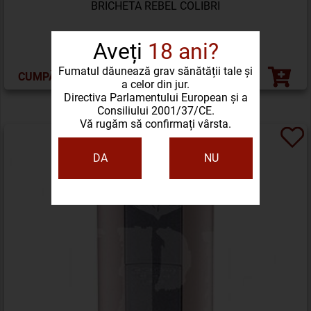
BRICHETA REBEL COLIBRI
311,14 LEI
Aveți
18 ani?
Fumatul dăunează grav sănătății tale și
CUMPĂRĂ ACUM
a celor din jur.
Directiva Parlamentului European și a
Consiliului 2001/37/CE.
Vă rugăm să confirmați vârsta.
DA
NU