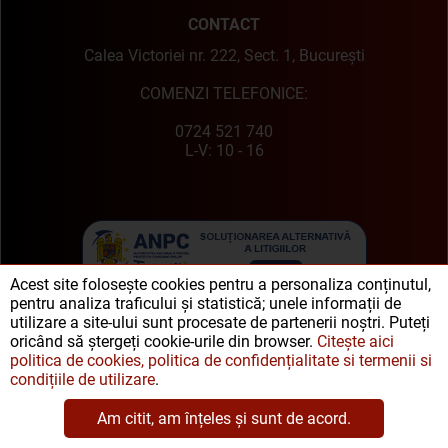
CONTACT
Calea Victoriei nr. 222, Sect. 1, București
COMENZI TELEFONICE:
0724 521 740
L-V: 10 - 16
Acest site folosește cookies pentru a personaliza conținutul,
pentru analiza traficului și statistică; unele informații de
utilizare a site-ului sunt procesate de partenerii noștri. Puteți
oricând să ștergeți cookie-urile din browser.
Citește aici
politica de cookies, politica de confidențialitate si termenii si
condițiile de utilizare
.
Am citit, am înțeles și sunt de acord.