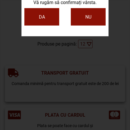
Vă rugăm să confirmați vârsta.
DA
NU
Ordonare după:
1
Produse pe pagină:
TRANSPORT GRATUIT
Comanda minimă pentru transport gratuit este de 200 de lei
PLATA CU CARDUL
Plata se poate face cu cardul și