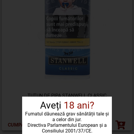
TUTUN DE PIPA STANWELL CLASSIC
Aveți
18 ani?
88,46 LEI
Fumatul dăunează grav sănătății tale și
a celor din jur.
CUMPĂRĂ ACUM
Directiva Parlamentului European și a
Consiliului 2001/37/CE.