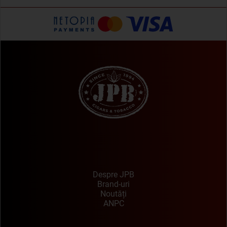
Despre JPB
Brand-uri
Noutăți
ANPC