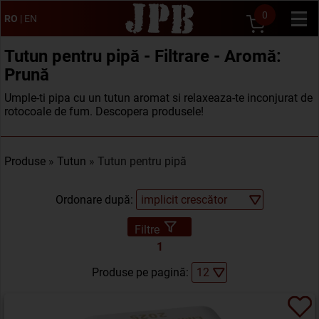
0
RO
|
EN
Tutun pentru pipă - Filtrare - Aromă:
Prună
Umple-ti pipa cu un tutun aromat si relaxeaza-te inconjurat de
rotocoale de fum. Descopera produsele!
Produse
»
Tutun
» Tutun pentru pipă
Ordonare după:
Filtre
1
Produse pe pagină: