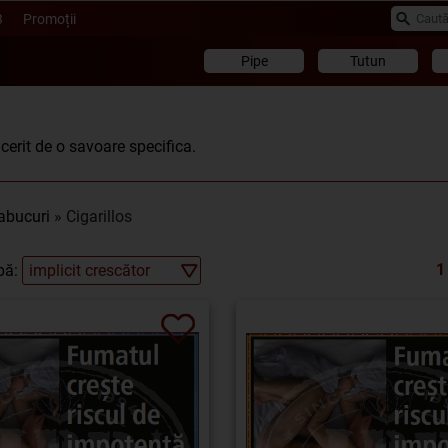
B
Promoții
Pipe
Tutun
ucerit de o savoare specifica.
abucuri
» Cigarillos
1
pă: