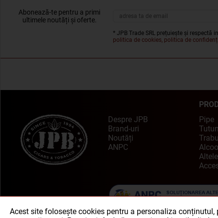
Abonează-te pentru a primi
ultimele noutăți și oferte.
* JPB Trade SRL prețuiește și respectă in
politica de cookies, politica de confidenți
PRO
Despre JPB
Pipe
Brand-uri
Tutu
Noutăți
Trabu
ANPC
Alcoo
Altele
Acces
Acest site folosește cookies pentru a personaliza conținutul, pe