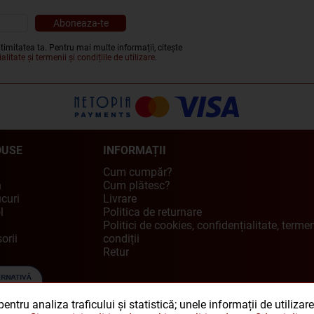
timitatea ta. Pentru mai multe informații, citește
alitate și termenii și condițiile de utilizare
.
DUSE
INFORMAȚII
Cum cumpăr?
n
Cum plătesc?
curi
Livrare
l
Politica de returnare
Politici de cookies, confidențialitate, termen
orii
condiții
Retur
ntru analiza traficului și statistică; unele informații de utilizar