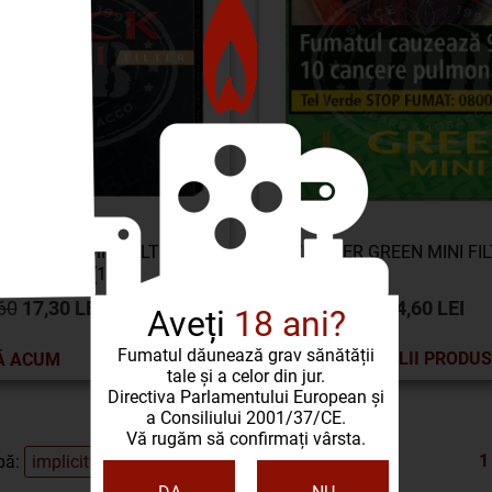
GER BLACK MINI FILTER
VILLIGER GREEN MINI FIL
SUMATRA (10)
60
17,30 LEI
(-50%)
34,60 LEI
Aveți
18 ani?
Fumatul dăunează grav sănătății
DETALII PRODUS
Ă ACUM
tale și a celor din jur.
Directiva Parlamentului European și
a Consiliului 2001/37/CE.
Vă rugăm să confirmați vârsta.
1
pă: