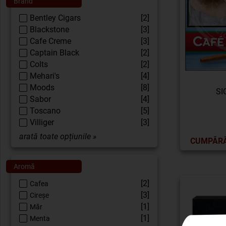
Brand
Bentley Cigars
[2]
Blackstone
[3]
Cafe Creme
[3]
Captain Black
[2]
Colts
[2]
Mehari's
[4]
Moods
[8]
SI
Sabor
[4]
Toscano
[5]
Villiger
[3]
arată toate opțiunile »
CUMPĂR
Aromă
[2]
Cafea
[3]
Cireșe
[1]
Măr
[1]
Menta