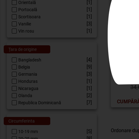
[1]
Orientală
[1]
Portocală
[1]
Scortisoara
[3]
Vanilie
[1]
Vin rosu
Țara de origine
[4]
Bangladesh
[9]
Belgia
VILLI
[3]
Germania
[1]
Honduras
34,
[1]
Nicaragua
[2]
Olanda
CUMPĂR
[7]
Republica Dominicană
Circumferinta
Ordonare du
[5]
10-19 mm
[8]
20-29 mm