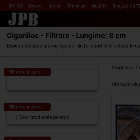
RO
|
EN
Despre
Jurnal
Brand-uri
Noutăți
Magazine JP
Cigarillos - Filtrare - Lungime: 8 cm
Experimenteaza aroma tigarilor de foi short filler si lasa-te c
Produse
»
Tr
Filtrare dupa pret:
Ordonare du
Filtrare dupa stoc:
Doar produsele pe stoc