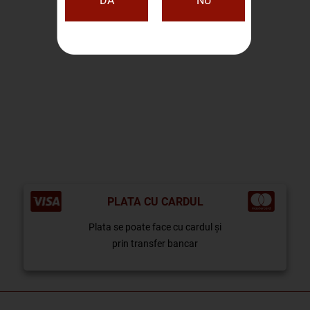
DA
NU
PLATA CU CARDUL
Plata se poate face cu cardul și
prin transfer bancar