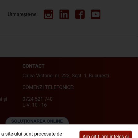
Urmarește-ne:
CONTACT
Calea Victoriei nr. 222, Sect. 1, București
COMENZI TELEFONICE:
i și
0724 521 740
L-V: 10 - 16
e a site-ului sunt procesate de
Am citit, am înțeles și