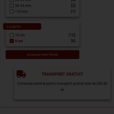
[2]
30-39 mm
[1]
<10 mm
Lungime
[10]
10 cm
[6]
8 cm
TRANSPORT GRATUIT
Comanda minimă pentru transport gratuit este de 200 de
lei