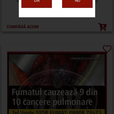
DA
NU
VILLIGER BLACK MINI FILTER SUMATRA (10)
34,60
17,30 LEI
(-50%)
CUMPĂRĂ ACUM