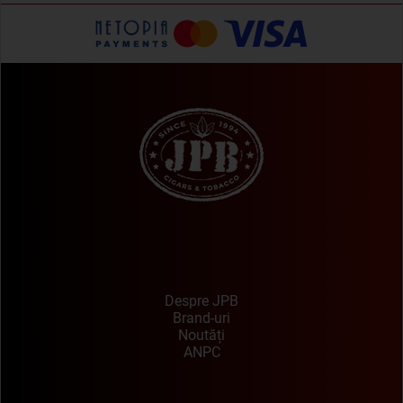
Despre JPB
Brand-uri
Noutăți
ANPC