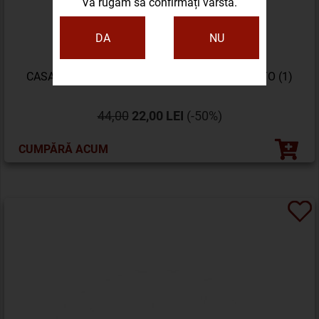
Vă rugăm să confirmați vârsta.
DA
NU
CASA TURRENT 1880 OSCURO DOBLE ROBUSTO (1)
44,00
22,00 LEI
(-50%)
CUMPĂRĂ ACUM