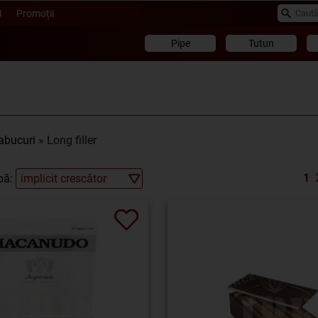
B
Promoții
Pipe
Tutun
abucuri
» Long filler
1
pă: