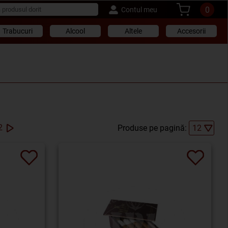
0
Contul meu
Trabucuri
Alcool
Altele
Accesorii
2
Produse pe pagină: