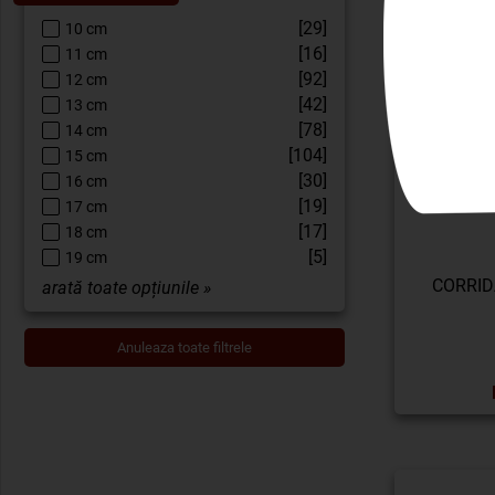
[29]
10 cm
[16]
11 cm
[92]
12 cm
[42]
13 cm
[78]
14 cm
[104]
15 cm
[30]
16 cm
[19]
17 cm
[17]
18 cm
[5]
19 cm
CORRID
arată toate opțiunile »