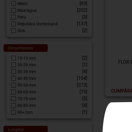
[83]
Mexic
[202]
Nicaragua
[3]
Peru
[137]
Republica Dominicană
[2]
SUA
Circumferinta
[2]
10-19 mm
FLOR 
[1]
20-29 mm
[4]
30-39 mm
[104]
40-49 mm
[373]
50-59 mm
CUMPĂR
[79]
60-69 mm
[5]
70-79 mm
[4]
80-89 mm
[1]
90+ mm
Lungime