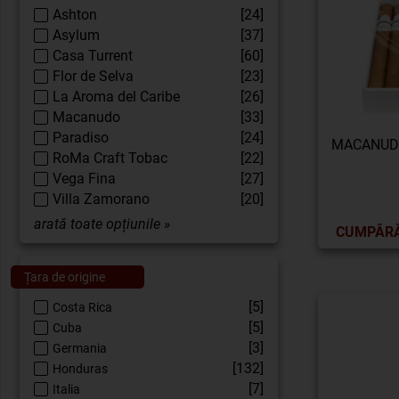
Ashton
[24]
Asylum
[37]
Casa Turrent
[60]
Flor de Selva
[23]
La Aroma del Caribe
[26]
Macanudo
[33]
Paradiso
[24]
MACANUDO
RoMa Craft Tobac
[22]
Vega Fina
[27]
Villa Zamorano
[20]
arată toate opțiunile »
CUMPĂR
Țara de origine
[5]
Costa Rica
[5]
Cuba
[3]
Germania
[132]
Honduras
[7]
Italia