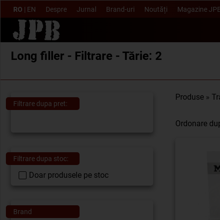
RO
|
EN
Despre
Jurnal
Brand-uri
Noutăți
Magazine JP
Long filler - Filtrare - Tărie: 2
Produse
»
Tr
Filtrare dupa pret:
Ordonare du
Filtrare dupa stoc:
Doar produsele pe stoc
Brand