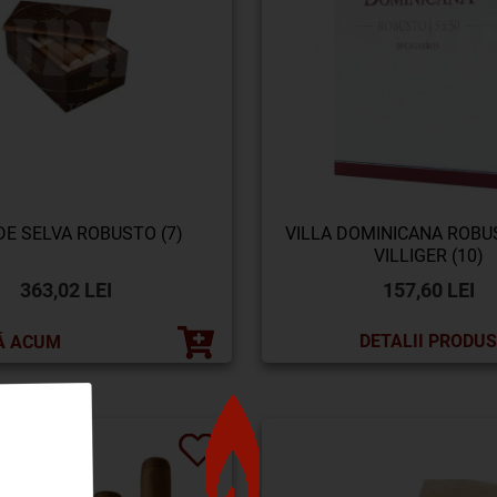
DE SELVA ROBUSTO (7)
VILLA DOMINICANA ROBU
VILLIGER (10)
363,02 LEI
157,60 LEI
DETALII PRODUS
Ă ACUM