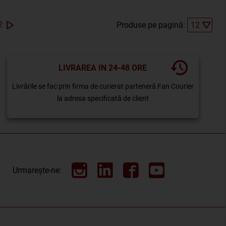
2
Produse pe pagină:
LIVRAREA IN 24-48 ORE
Livrările se fac prin firma de curierat parteneră Fan Courier
la adresa specificată de client
Urmarește-ne: