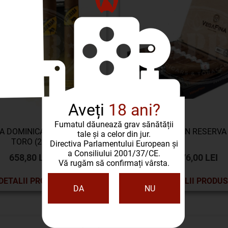
Aveți
18 ani?
Fumatul dăunează grav sănătății
A DOMINICAN REPUBLIC
VEGAFINA GRAN RESERVA 
tale și a celor din jur.
TORO (20)
Directiva Parlamentului European și
a Consiliului 2001/37/CE.
658,80 LEI
376,00 LEI
Vă rugăm să confirmați vârsta.
DETALII PRODUS
DETALII PRODUS
DA
NU