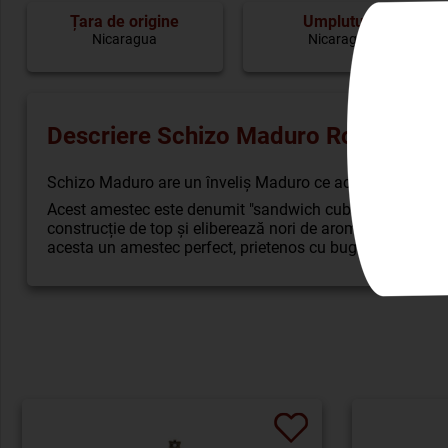
Țara de origine
Umplutură
Nicaragua
Nicaragua
Descriere Schizo Maduro Robusto 50
Schizo Maduro are un înveliș Maduro ce acopera o umplut
Acest amestec este denumit "sandwich cubanez", ceea ce 
construcție de top și eliberează nori de arome plăcute. Tr
acesta un amestec perfect, prietenos cu bugetul, pe care să