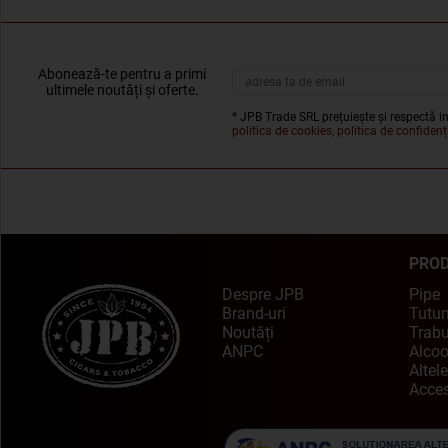
Abonează-te pentru a primi
ultimele noutăți și oferte.
* JPB Trade SRL prețuiește și respectă in
politica de cookies, politica de confidenți
PRO
Despre JPB
Pipe
Brand-uri
Tutu
Noutăți
Trabu
ANPC
Alcoo
Altele
Acces