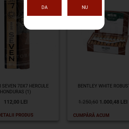
DA
NU
 SEVEN 70X7 HERCULE
BENTLEY WHITE ROBUST
HONDURAS (1)
112,00 LEI
1.250,60
1.000,48 LEI
DETALII PRODUS
CUMPĂRĂ ACUM