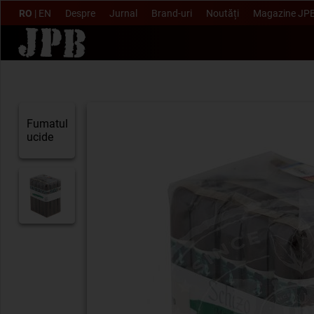
RO
|
EN
Despre
Jurnal
Brand-uri
Noutăți
Magazine JP
Fumatul
ucide