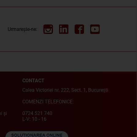
Urmarește-ne:
CONTACT
Calea Victoriei nr. 222, Sect. 1, București
COMENZI TELEFONICE:
i și
0724 521 740
L-V: 10 - 16