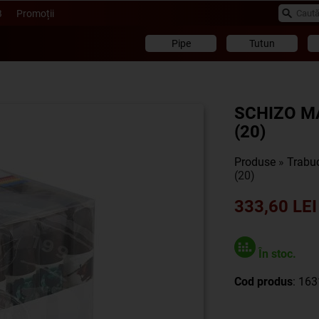
B
Promoții
Pipe
Tutun
SCHIZO M
(20)
Produse
»
Trabuc
(20)
333,60 LEI
În stoc.
Cod produs
: 16