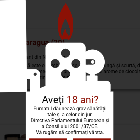
 x 5 Nicaragua (20)
ură și un liant din Nicaragua.
înseamnă că este o combinație de umplutură lungă și scurtă, da
abucul are o tarie medie spre plin de corp și are arome de cioco
 îl adăugați la rutina dvs. de zi cu zi.
Aveți
18 ani?
PRODUSE SIMILARE
Fumatul dăunează grav sănătății
tale și a celor din jur.
Directiva Parlamentului European și
a Consiliului 2001/37/CE.
Vă rugăm să confirmați vârsta.