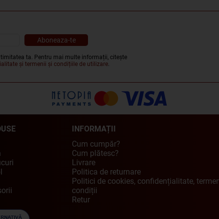
timitatea ta. Pentru mai multe informații, citește
alitate și termenii și condițiile de utilizare
.
DUSE
INFORMAȚII
Cum cumpăr?
n
Cum plătesc?
curi
Livrare
l
Politica de returnare
Politici de cookies, confidențialitate, termen
orii
condiții
Retur