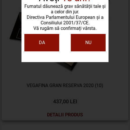
Fumatul dăunează grav sănătății tale și
a celor din jur.
Directiva Parlamentului European și a
Consiliului 2001/37/CE.
Vă rugăm să confirmați vârsta.
DA
NU
VEGAFINA GRAN RESERVA 2020 (10)
437,00 LEI
DETALII PRODUS