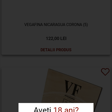
VEGAFINA NICARAGUA CORONA (5)
122,00 LEI
DETALII PRODUS
Aveți
18 ani?