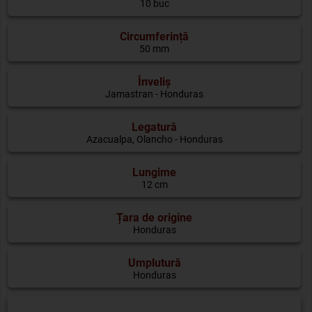
10 buc
Circumferință
50 mm
Înveliș
Jamastran - Honduras
Legatură
Azacualpa, Olancho - Honduras
Lungime
12 cm
Țara de origine
Honduras
Umplutură
Honduras