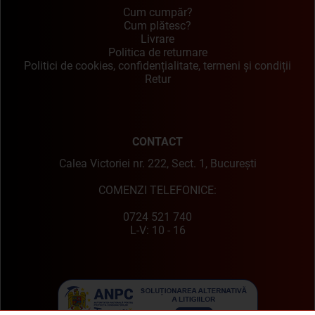
Cum cumpăr?
Cum plătesc?
Livrare
Politica de returnare
Politici de cookies, confidențialitate, termeni și condiții
Retur
CONTACT
Calea Victoriei nr. 222, Sect. 1, București
COMENZI TELEFONICE:
0724 521 740
L-V: 10 - 16