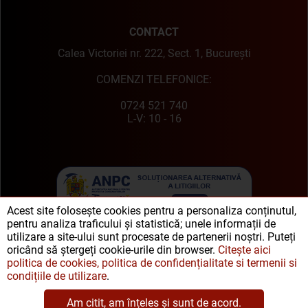
CONTACT
Calea Victoriei nr. 222, Sect. 1, București
COMENZI TELEFONICE:
0724 521 740
L-V: 10 - 16
Acest site folosește cookies pentru a personaliza conținutul,
pentru analiza traficului și statistică; unele informații de
utilizare a site-ului sunt procesate de partenerii noștri. Puteți
oricând să ștergeți cookie-urile din browser.
Citește aici
politica de cookies, politica de confidențialitate si termenii si
condițiile de utilizare
.
Am citit, am înțeles și sunt de acord.