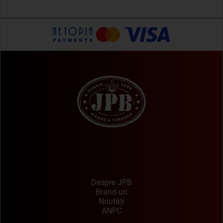
Despre JPB
Brand-uri
Noutăți
ANPC