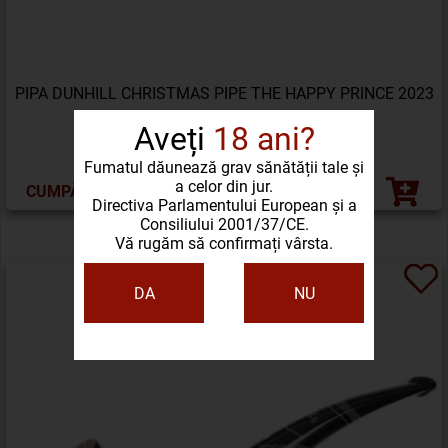
PIPA DUNHILL CHRISTMAS PIPE THE HAPPY PRINCE 2023
Aveți
18 ani?
11.581,43 LEI
Fumatul dăunează grav sănătății tale și
a celor din jur.
CUMPĂRĂ ACUM
Directiva Parlamentului European și a
Consiliului 2001/37/CE.
Vă rugăm să confirmați vârsta.
DA
NU