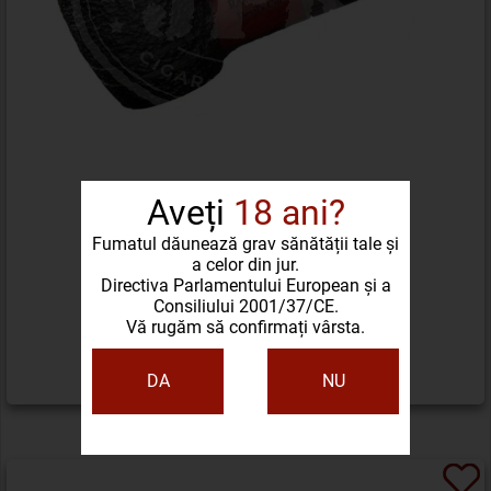
Aveți
18 ani?
Fumatul dăunează grav sănătății tale și
a celor din jur.
PIPA DEVIL'S CUT RATTRAY
Directiva Parlamentului European și a
Consiliului 2001/37/CE.
Vă rugăm să confirmați vârsta.
525,69 LEI
DA
NU
DETALII PRODUS