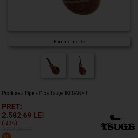
Fumatul ucide
Produse
»
Pipe
» Pipa Tsuge IKEBANA F
PRET:
2.582,69 LEI
(-20%)
3.228,36 LEI