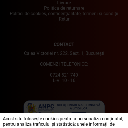
Livrare
Politica de returnare
Politici de cookies, confidențialitate, termeni și condiții
Retur
CONTACT
Calea Victoriei nr. 222, Sect. 1, București
COMENZI TELEFONICE:
0724 521 740
L-V: 10 - 16
Acest site folosește cookies pentru a personaliza conținutul,
pentru analiza traficului și statistică; unele informații de