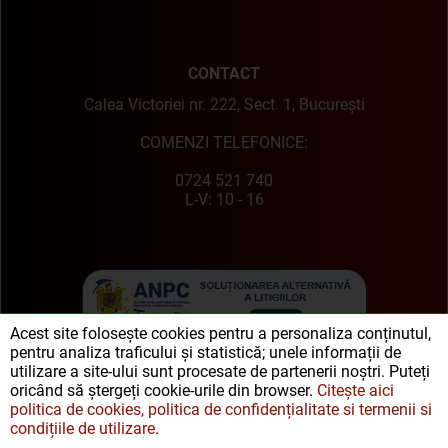
CONTACT
Calea Victoriei nr. 222, Sect. 1, București
COMENZI TELEFONICE:
0724 521 740
L-V: 10 - 16
Acest site folosește cookies pentru a personaliza conținutul,
pentru analiza traficului și statistică; unele informații de
utilizare a site-ului sunt procesate de partenerii noștri. Puteți
oricând să ștergeți cookie-urile din browser.
Citește aici
politica de cookies, politica de confidențialitate si termenii si
condițiile de utilizare
.