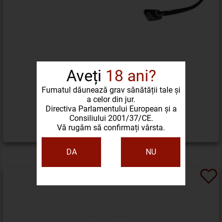
Aveți
18 ani?
XIKAR TRAVEL HUMIDOR 10 CIGARS
Fumatul dăunează grav sănătății tale și
a celor din jur.
Directiva Parlamentului European și a
201,33 LEI
Consiliului 2001/37/CE.
Vă rugăm să confirmați vârsta.
DETALII PRODUS
DA
NU