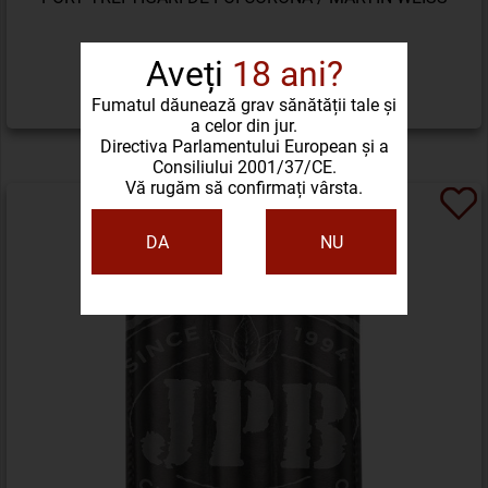
324,36 LEI
Aveți
18 ani?
Fumatul dăunează grav sănătății tale și
DETALII PRODUS
a celor din jur.
Directiva Parlamentului European și a
Consiliului 2001/37/CE.
Vă rugăm să confirmați vârsta.
DA
NU