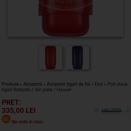
Produse
»
Accesorii
»
Accesorii țigari de foi
»
Etui
» Port doua
tigari Robusto / din piele / Hauser
PRET:
335,00 LEI
Nu este în stoc.