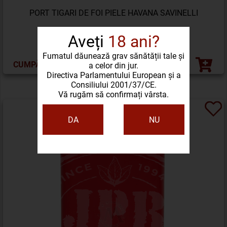
PORT TIGARI DE FOI PIELE HAVANA SAVINELLI
Aveți
18 ani?
498,24 LEI
Fumatul dăunează grav sănătății tale și
CUMPĂRĂ ACUM
a celor din jur.
Directiva Parlamentului European și a
Consiliului 2001/37/CE.
Vă rugăm să confirmați vârsta.
DA
NU