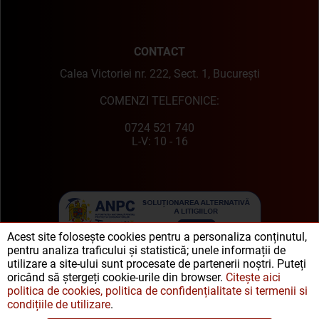
CONTACT
Calea Victoriei nr. 222, Sect. 1, București
COMENZI TELEFONICE:
0724 521 740
L-V: 10 - 16
Acest site folosește cookies pentru a personaliza conținutul,
pentru analiza traficului și statistică; unele informații de
utilizare a site-ului sunt procesate de partenerii noștri. Puteți
oricând să ștergeți cookie-urile din browser.
Citește aici
politica de cookies, politica de confidențialitate si termenii si
condițiile de utilizare
.