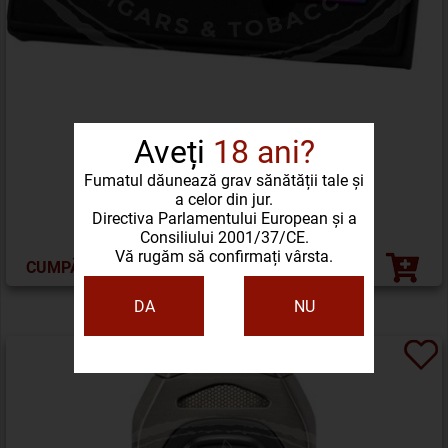
Aveți
18 ani?
ZIPPO GIFT SET SPECTRUM
Fumatul dăunează grav sănătății tale și
a celor din jur.
Directiva Parlamentului European și a
330,46 LEI
Consiliului 2001/37/CE.
Vă rugăm să confirmați vârsta.
CUMPĂRĂ ACUM
DA
NU