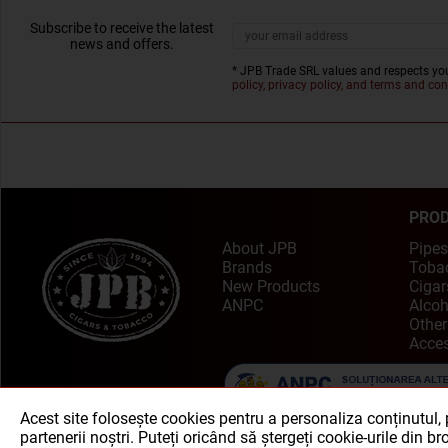
Subscribe to receive the latest
news and offers.
* JPB Trade SRL values and respects you
policy, privacy policy, and terms and con
PRO
About JPB
Pipes
Brands
Toba
New Products
Cigar
ANPC
Alcoh
Other
Acces
Acest site folosește cookies pentru a personaliza conținutul, pe
partenerii noștri. Puteți oricând să ștergeți cookie-urile din b