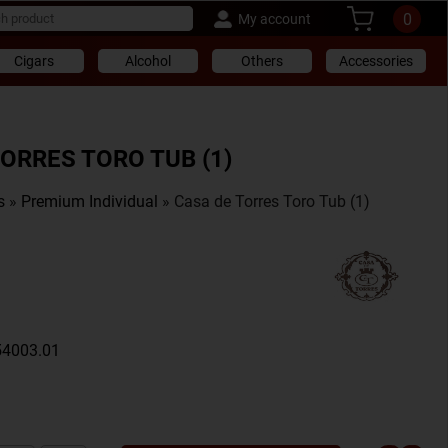
0
My account
Cigars
Alcohol
Others
Accessories
ORRES TORO TUB (1)
s
»
Premium Individual
» Casa de Torres Toro Tub (1)
54003.01