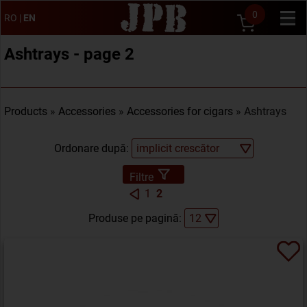
0
RO
|
EN
Ashtrays - page 2
Products
»
Accessories
»
Accessories for cigars
» Ashtrays
Ordonare după:
Filtre
1
2
Produse pe pagină: